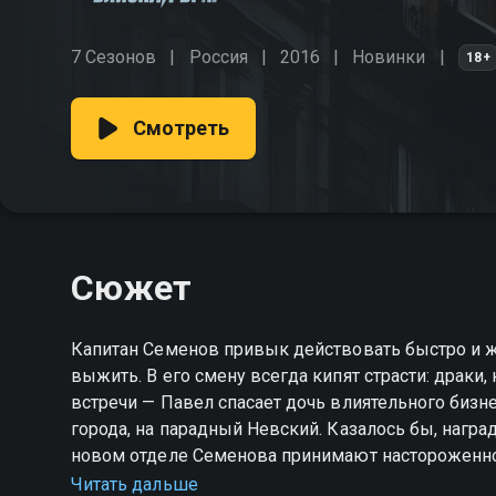
7 Сезонов
Россия
2016
Новинки
18+
Смотреть
Сюжет
Капитан Семенов привык действовать быстро и жё
выжить. В его смену всегда кипят страсти: драки,
встречи — Павел спасает дочь влиятельного бизне
города, на парадный Невский. Казалось бы, награ
новом отделе Семенова принимают настороженно,
капитан быстро замечает: за глянцем и костюмами
Читать дальше