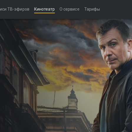
иси ТВ-эфиров
Кинотеатр
О сервисе
Тарифы