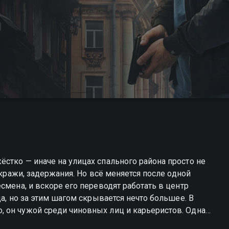
стко — иначе на улицах спального района просто не
 кражи, задержания. Но всё меняется после одной
смена, и вскоре его переводят работать в центр
да, но за этим шагом скрывается нечто большее. В
 он чужой среди чиновных лиц и карьеристов. Однако
 прячутся игры, в которых он всего лишь пешка.