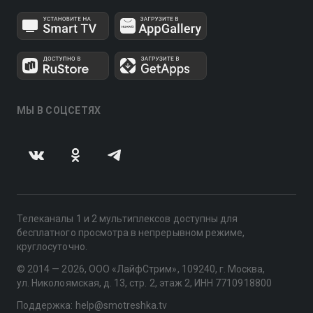
МЫ В СОЦСЕТЯХ
Телеканалы 1 и 2 мультиплексов доступны для
бесплатного просмотра в непрерывном режиме,
круглосуточно.
© 2014 — 2026, ООО «ЛайфСтрим», 109240, г. Москва,
ул. Николоямская, д. 13, стр. 2, этаж 2, ИНН 7710918800
Поддержка: help@smotreshka.tv