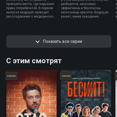
проверять места, где нарушают
разберется, насколько
права потребителей. В первом
эффективны и безопасны
выпуске ведущая проведет
капельницы красоты. Ведущая
расследование о медицинской
узнает, какие заведения
процедуре – пересадке кала.
предлагают провести
Узнайте, насколько законна
инвазивные процедуры,
деятельность клиник,
насколько это законно и какие
оказывающих данную
существуют риски.
процедуру, и насколько ТФМ
Показать все серии
безопасна.
С этим смотрят