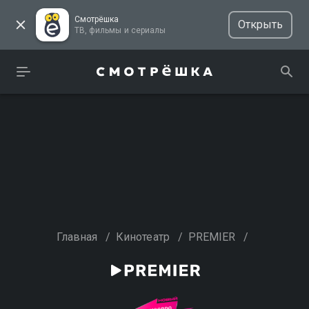
Смотрёшка
Открыть
ТВ, фильмы и сериалы
Главная
/
Кинотеатр
/
PREMIER
/