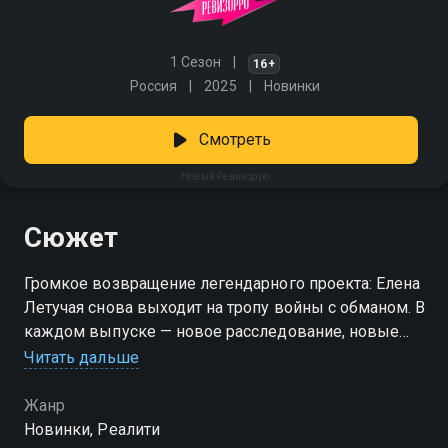
1 Сезон
16+
Россия
2025
Новинки
Смотреть
Новый Ревизорро
Сюжет
Громкое возвращение легендарного проекта: Елена
Летучая снова выходит на тропу войны с обманом. В
каждом выпуске — новое расследование, новые
лица и старые схемы, от которых страдают
Читать дальше
обычные люди. Команда программы отправляется
туда, где обещают помощь, а оказывают вред: в
Жанр
частные клиники, автосалоны, кафе, салоны
Новинки, Реалити