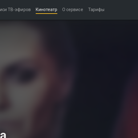
иси ТВ-эфиров
Кинотеатр
О сервисе
Тарифы
а