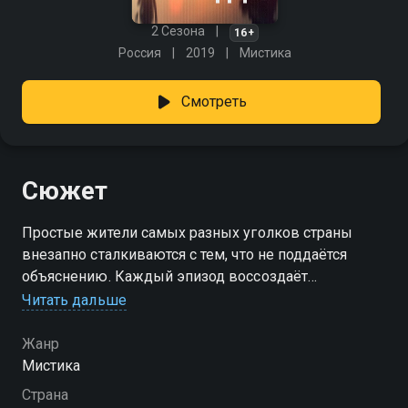
2 Сезона
16+
Россия
2019
Мистика
Смотреть
Сюжет
Простые жители самых разных уголков страны
внезапно сталкиваются с тем, что не поддаётся
объяснению. Каждый эпизод воссоздаёт
подлинные происшествия и оживляет
Читать дальше
воспоминания очевидцев и участников: скрип
шагов в пустом доме, отзвуки чужого голоса в
Жанр
темноте, неясные силуэты на границе видимости.
Мистика
Жуткие истории, неожиданные откровения и детали,
Страна
которые невозможно объяснить, убедят даже