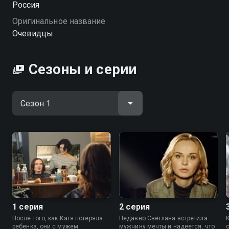
Россия
самых скептичных зрителей: мир полон загадок, а
Оригинальное название
потусторонние силы действительно рядом.
Очевидцы
«Очевидцы» — смотрите онлайн в хорошем
качестве.
Сезоны и серии
1 серия
2 серия
После того, как Катя потеряла
Недавно Светлана встретила
ребенка, они с мужем
мужчину мечты и надеется, что