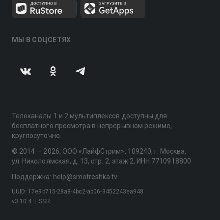
МЫ В СОЦСЕТЯХ
Телеканалы 1 и 2 мультиплексов доступны для
бесплатного просмотра в непрерывном режиме,
круглосуточно.
© 2014 — 2026, ООО «ЛайфСтрим», 109240, г. Москва,
ул. Николоямская, д. 13, стр. 2, этаж 2, ИНН 7710918800
Поддержка: help@smotreshka.tv
UUID: 17e9b715-28a8-4bc2-ab06-3452243ea948
v3.10.4
|
SSR