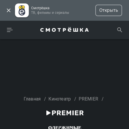
Смотрёшка
Открыть
ТВ, фильмы и сериалы
Главная
/
Кинотеатр
/
PREMIER
/