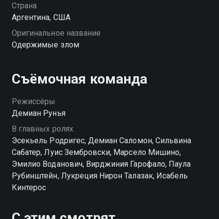
по дороге Руис исчезает, а спустя время его находят
Страна
мертвым. Теперь братьям и их семьям грозит
Аргентина, США
большая опасность: демон вырвался наружу и не
Оригинальное название
остановится, пока не найдет себе новый «дом».
Одержимые злом
Съёмочная команда
Режиссёры
Демиан Рунья
В главных ролях
Эсекьель Родригес, Демиан Саломон, Сильвина
Сабатер, Луис Зембровски, Марсело Мишино,
Эмилио Воданович, Вирджиния Гарофало, Паула
Рубинштейн, Лукреция Нирон Талазак, Исабель
Кинтерос
С этим смотрят