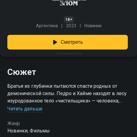
18+
Аргентина
2023
Новинки
Смотреть
Одержимые злом
Сюжет
Братья из глубинки пытаются спасти родных от
демонической силы. Педро и Хайме находят в лесу
изуродованное тело «чистильщика» — человека,
способного избавиться от дьявольской силы,
Читать дальше
которая вселилась в их соседа Руиса. Тогда они
решают самостоятельно устранить одержимого и
Жанр
вывезти его подальше от своих домов. Вот только
Новинки, Фильмы