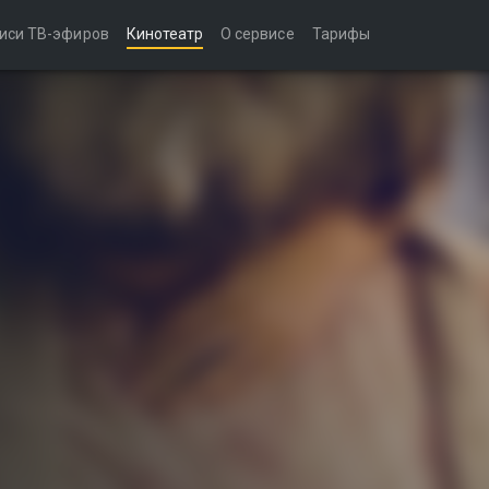
иси ТВ-эфиров
Кинотеатр
О сервисе
Тарифы