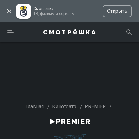
Смотрёшка
Открыть
ТВ, фильмы и сериалы
Главная
/
Кинотеатр
/
PREMIER
/