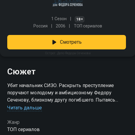
1 Сезон
18+
Россия
2006
ТОП сериалов
Смотреть
Острог. Дело Федора Сеченова
Сюжет
Убит начальник СИЗО. Раскрыть преступление
поручают молодому и амбициозному Федору
Сеченову, близкому другу погибшего. Пытаясь
найти виновного, Федор сталкивается с негативом
Читать дальше
от сотрудников и заключенных. К тому же из
тюрьмы пропадает ценный архив, а во время
Жанр
опросов творятся мистические вещи. Постепенно
ТОП сериалов