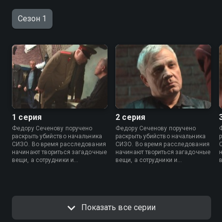
Сезон 1
1 серия
2 серия
Федору Сеченову поручено
Федору Сеченову поручено
раскрыть убийство начальника
раскрыть убийство начальника
СИЗО. Во время расследования
СИЗО. Во время расследования
начинают твориться загадочные
начинают твориться загадочные
вещи, а сотрудники и
вещи, а сотрудники и
заключенные боятся идти на
заключенные боятся идти на
контакт. Федору предстоит
контакт. Федору предстоит
узнать, что происходит в этом
узнать, что происходит в этом
проклятом месте.
проклятом месте.
Показать все серии