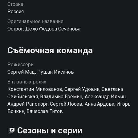
Федор понимает, что на самом деле в таинственных
Страна
событиях замешан реальный человек, который
Россия
подчинил себе весь изолятор. Но как найти этого
Оригинальное название
кукловода?
Острог. Дело Федора Сеченова
Съёмочная команда
Режиссёры
Сергей Мац, Рушан Иксанов
В главных ролях
Константин Милованов, Сергей Удовик, Светлана
Свибильская, Владимир Еремин, Александр Ильин,
Андрей Рапопорт, Сергей Лосев, Анна Ардова, Игорь
Бочкин, Вячеслав Титов
Сезоны и серии