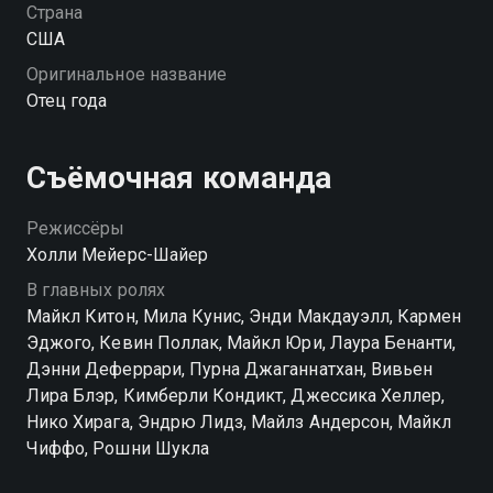
она беременна. Энди осознает, что ему все-таки
Страна
придется взять дело в свои руки и самостоятельно
США
позаботиться о детях.
Оригинальное название
Отец года
Съёмочная команда
Режиссёры
Холли Мейерс-Шайер
В главных ролях
Майкл Китон, Мила Кунис, Энди Макдауэлл, Кармен
Эджого, Кевин Поллак, Майкл Юри, Лаура Бенанти,
Дэнни Деферрари, Пурна Джаганнатхан, Вивьен
Лира Блэр, Кимберли Кондикт, Джессика Хеллер,
Нико Хирага, Эндрю Лидз, Майлз Андерсон, Майкл
Чиффо, Рошни Шукла