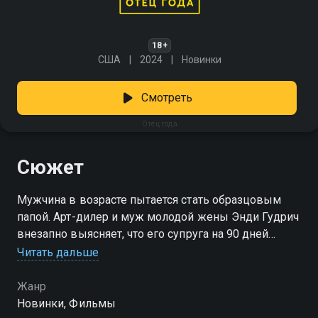
18+
США
2024
Новинки
Смотреть
Отец года
Сюжет
Мужчина в возрасте пытается стать образцовым
папой. Арт-дилер и муж молодой жены Энди Гудрич
внезапно выясняет, что его супруга на 90 дней
уехала на реабилитационную программу. Теперь
Читать дальше
ему предстоит провести все это время со своими
маленькими детьми. Сперва мужчина пробует
Жанр
оставить их своей старшей дочери, но, оказывается,
Новинки, Фильмы