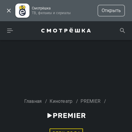
Смотрёшка
Открыть
ТВ, фильмы и сериалы
Главная
/
Кинотеатр
/
PREMIER
/