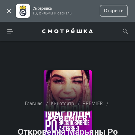
Смотрёшка
Открыть
ТВ, фильмы и сериалы
Главная
/
Кинотеатр
/
PREMIER
/
Откровения Марьяны Ро