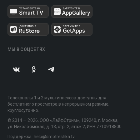
МЫ В СОЦСЕТЯХ
Телеканалы 1 и 2 мультиплексов доступны для
бесплатного просмотра в непрерывном режиме,
круглосуточно.
© 2014 — 2026, ООО «ЛайфСтрим», 109240, г. Москва,
ул. Николоямская, д. 13, стр. 2, этаж 2, ИНН 7710918800
Поддержка: help@smotreshka.tv