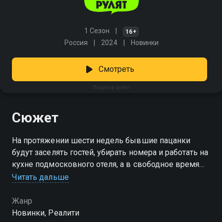
1 Сезон
16+
Россия
2024
Новинки
Смотреть
Пацанки рулят
Сюжет
На протяжении шести недель бывшие пацанки
будут заселять гостей, убирать номера и работать на
кухне подмосковного отеля, а в свободное время
обучаться предпринимательской деятельности.
Читать дальше
Смогут ли девушки удержать успешное дело на
плаву и чем закончится эксперимент по
Жанр
превращению пацанок в бизнес-леди?
Новинки, Реалити