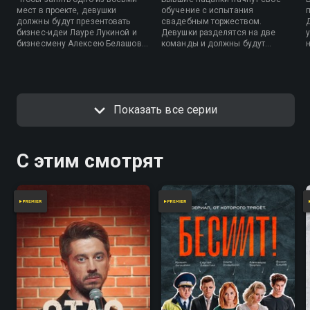
мест в проекте, девушки
обучение с испытания
должны будут презентовать
свадебным торжеством.
бизнес-идеи Лауре Лукиной и
Девушки разделятся на две
бизнесмену Алексею Белашову.
команды и должны будут
Пацанки, которым удастся
показать слаженность и умение
впечатлить наставников, начнут
грамотно выстраивать работу в
обучение и получат
коллективе. Получится ли у
возможность осуществить свою
участниц испечь каравай и
мечту.
провести свадебный банкет в
Показать все серии
старорусском стиле?
С этим смотрят