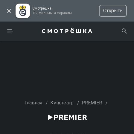
Смотрёшка
Открыть
ТВ, фильмы и сериалы
Главная
/
Кинотеатр
/
PREMIER
/