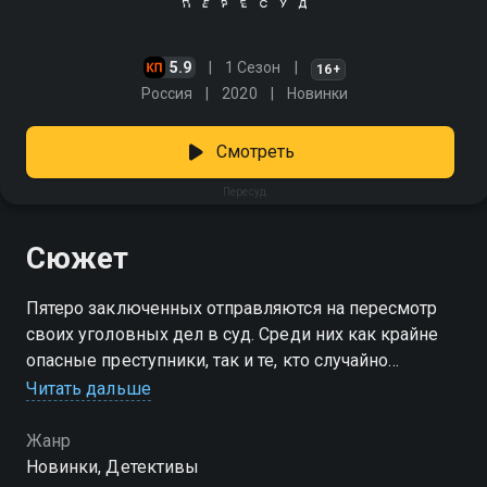
5.9
1 Сезон
16+
Россия
2020
Новинки
Смотреть
Пересуд
Сюжет
Пятеро заключенных отправляются на пересмотр
своих уголовных дел в суд. Среди них как крайне
опасные преступники, так и те, кто случайно
оступился. Автозак попадает в аварию, и один из
Читать дальше
убийц сразу же этим пользуется. Обстоятельства
вынуждают попутчиков сбежать с места
Жанр
преступления и сесть в автобус до Москвы.
Новинки, Детективы