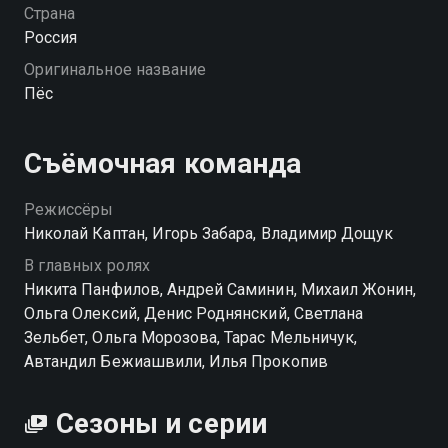
раскрывают сложные преступления, учатся
Страна
доверять и снова чувствовать вкус жизни. Пёс
Россия
упрям, не без тараканов, но за Макса пойдёт до
Оригинальное название
конца. И каждый новый день — это не только
Пёс
борьба с опасностью, но и шаг к себе прежнему.
«Пёс» — смотрите онлайн в хорошем качестве.
Съёмочная команда
Режиссёры
Николай Каптан, Игорь Забара, Владимир Дощук
В главных ролях
Никита Панфилов, Андрей Саминин, Михаил Жонин,
Ольга Олексий, Денис Роднянский, Светлана
Зельбет, Ольга Морозова, Тарас Мельничук,
Автандил Бежиашвили, Илья Прокопив
Сезоны и серии