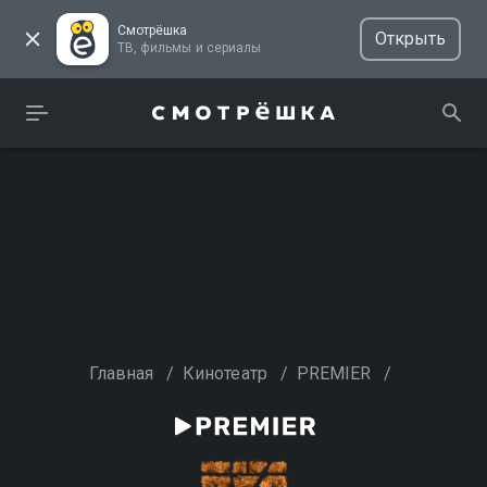
Смотрёшка
Открыть
ТВ, фильмы и сериалы
Главная
/
Кинотеатр
/
PREMIER
/