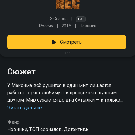
3 Сезона
18+
Россия
2015
Новинки
Смотреть
Пёс
Сюжет
У Максима всё рушится в один миг: лишается
работы, теряет любимую и прощается с лучшим
другом. Мир сужается до дна бутылки — и только
случай встречает его на повороте. На дороге —
Читать дальше
раненая овчарка. Максим забирает собаку домой,
даже не догадываясь, что это и есть его спасение. С
Жанр
этого момента они вдвоем — как напарники:
Новинки, ТОП сериалов, Детективы