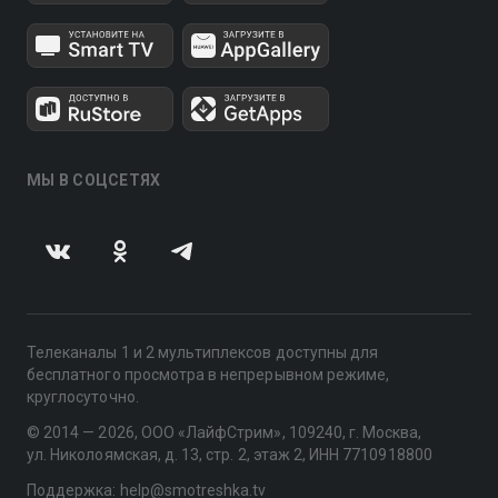
МЫ В СОЦСЕТЯХ
Телеканалы 1 и 2 мультиплексов доступны для
бесплатного просмотра в непрерывном режиме,
круглосуточно.
© 2014 — 2026, ООО «ЛайфСтрим», 109240, г. Москва,
ул. Николоямская, д. 13, стр. 2, этаж 2, ИНН 7710918800
Поддержка: help@smotreshka.tv