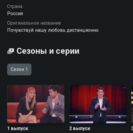
на связи с близкими, даже находясь врозь.
Страна
Приготовься к порции бодрости, полезных
Россия
лайфхаков и душевных историй от тех, кто умеет
Оригинальное название
поддержать не хуже друзей! «Почувствуй нашу
Почувствуй нашу любовь дистанционно
любовь дистанционно» — смотрите онлайн в
хорошем качестве.
Сезоны и серии
Сезон 1
1 выпуск
2 выпуск