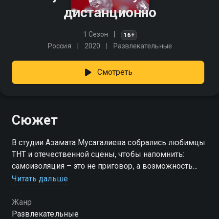
дистанционно
1 Сезон
16+
Россия
2020
Развлекательные
Смотреть
Сюжет
В студии Азамата Мусагалиева собрались любимцы
ТНТ и отечественной сцены, чтобы напомнить:
самоизоляция – это не приговор, а возможность
найти новое. Тимати, Катя Варнава, Гарик Харламов,
Читать дальше
Дмитрий Губерниев, Мигель и компания
раскрывают свои секреты — как разнообразить дни
Жанр
дома, где отыскать вдохновение и как оставаться
Развлекательные