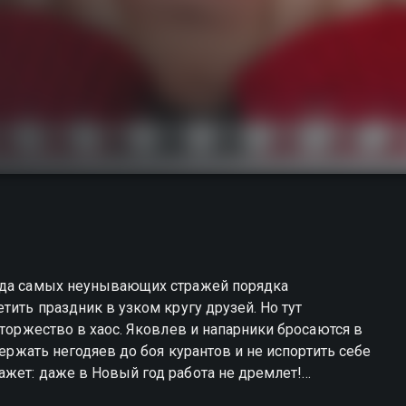
анда самых неунывающих стражей порядка
тить праздник в узком кругу друзей. Но тут
 торжество в хаос. Яковлев и напарники бросаются в
держать негодяев до боя курантов и не испортить себе
жет: даже в Новый год работа не дремлет!
2» — смотрите онлайн в хорошем качестве.