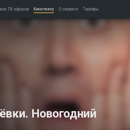
иси ТВ-эфиров
Кинотеатр
О сервисе
Тарифы
ёвки. Новогодний