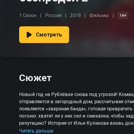
1 Сезон
Россия
2019
Фильмы
16+
Смотреть
Сюжет
Новый год на Рублёвке снова под угрозой! Ком
отправляется в загородный дом, рассчитывая отме
появляется «звериная банда», готовая превратить
погоню: хватит ли у них сил и смекалки, чтобы за
репутацию? История от Ильи Куликова вновь дока
«Полицейский с Рублёвки. Новогодний беспредел 
Читать дальше