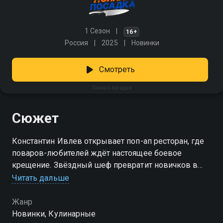
1 Сезон
16+
Россия
2025
Новинки
Смотреть
Полная посадка
Сюжет
Константин Ивлев открывает поп-ап ресторан, где
поваров-любителей ждёт настоящее боевое
крещение. Звёздный шеф превратит новичков в
профессиональную команду, научив их не только
Читать дальше
искусству готовки, но и всем секретам
ресторанного дела — от встречи гостей до
Жанр
идеальной подачи блюд. За 12 вечеров участникам
Новинки, Кулинарные