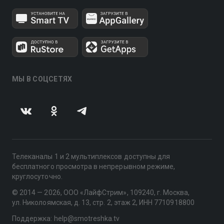
МЫ В СОЦСЕТЯХ
Телеканалы 1 и 2 мультиплексов доступны для
бесплатного просмотра в непрерывном режиме,
круглосуточно.
© 2014 — 2026, ООО «ЛайфСтрим», 109240, г. Москва,
ул. Николоямская, д. 13, стр. 2, этаж 2, ИНН 7710918800
Поддержка: help@smotreshka.tv