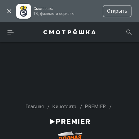
Смотрёшка
Открыть
ТВ, фильмы и сериалы
Главная
/
Кинотеатр
/
PREMIER
/