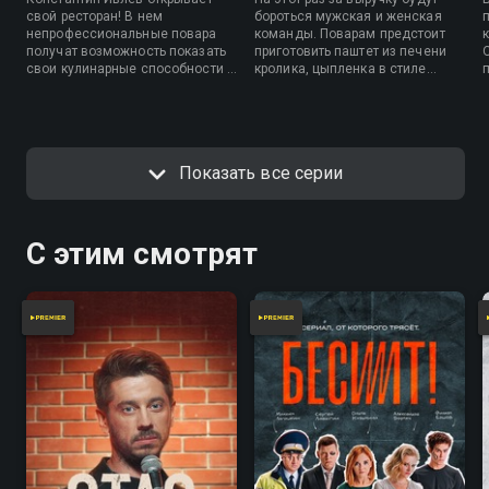
свой ресторан! В нем
бороться мужская и женская
непрофессиональные повара
команды. Поварам предстоит
получат возможность показать
приготовить паштет из печени
свои кулинарные способности и
кролика, цыпленка в стиле
накормить гостей. Каждый
«Тапака», пенне арабьята и
выпуск соревноваться между
лимонный тарт.
собой будут две команды.
Победители заберут всю
выручку заведения.
Показать все серии
С этим смотрят