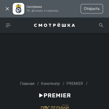
Смотрёшка
Открыть
ТВ, фильмы и сериалы
Главная
/
Кинотеатр
/
PREMIER
/