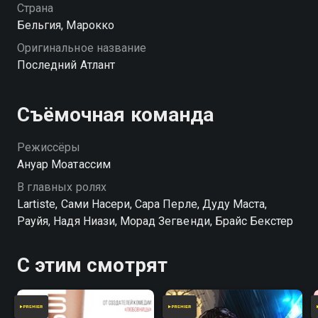
Никаких сверхспособностей, никакой памяти
Страна
предков — обычный парень с обычными
Бельгия, Марокко
проблемами. Но когда судьба мира висит на
Оригинальное название
волоске, прошлое настигает тебя, готов ты или нет.
Последний Атлант
Хакиму предстоит за считанные дни превратиться
из курьера в спасителя человечества, разбудить
дремлющую в нем силу атлантов и принять
Съёмочная команда
наследие, о котором он никогда не просил.
«Последний атлант» — смотрите онлайн в хорошем
Режиссёры
качестве.
Ануар Моатассим
В главных ролях
Lartiste, Сами Насери, Сара Перле, Дуду Маста,
Рауйя, Надя Ниази, Морад Зегвенди, Брайс Бекстер
С этим смотрят