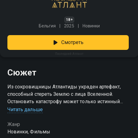
18+
Бельгия
2025
Новинки
Смотреть
Последний Атлант
Сюжет
Из сокровищницы Атлантиды украден артефакт,
способный стереть Землю с лица Вселенной.
Остановить катастрофу может только истинный
потомок древних атлантов — носитель их силы и
Читать дальше
наследник забытой магии. Проблема в том, что этот
избранный сейчас зовется Хаким, развозит пиццу по
Жанр
городу и понятия не имеет о своем происхождении.
Новинки, Фильмы