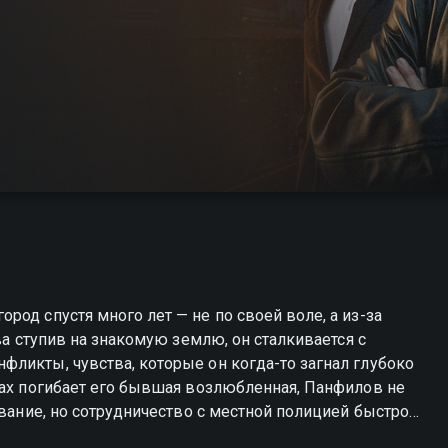
од спустя много лет — не по своей воле, а из-за
ва ступив на знакомую землю, он сталкивается с
ликты, чувства, которые он когда-то загнал глубоко
вах погибает его бывшая возлюбленная, Панфилов не
ование, но сотрудничество с местной полицией быстро
язнь к системе. Один против всех, с личной болью и