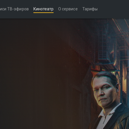
иси ТВ-эфиров
Кинотеатр
О сервисе
Тарифы