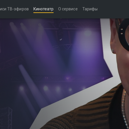
иси ТВ-эфиров
Кинотеатр
О сервисе
Тарифы