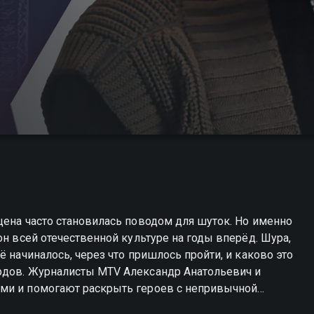
цена часто становилась поводом для шуток. Но именно
он всей отечественной культуре на годы вперёд. Шура,
ё начиналось, через что пришлось пройти, и каково это
рдов. Журналисты MTV Александр Анатольевич и
ями и помогают раскрыть героев с непривычной
 в хорошем качестве.