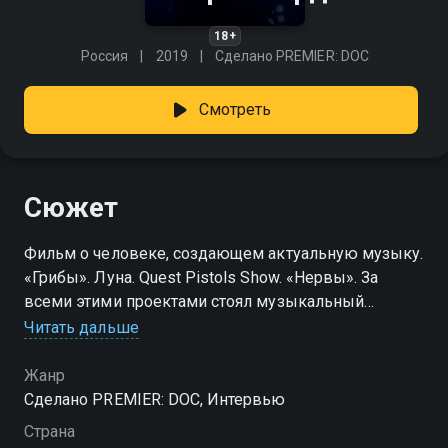
18+
Россия
2019
Сделано PREMIER: DOC
Смотреть
Сюжет
Фильм о человеке, создающем актуальную музыку.
«Грибы». Луна. Quest Pistols Show. «Нервы». За
всеми этими проектами стоял музыкальный
продюсер Юрий Бардаш. Он сделал себя сам — и
Читать дальше
добрался до вершины: два года назад не было
песни важнее, чем «Тает лёд». Теперь он начинает
Жанр
все заново.
Сделано PREMIER: DOC, Интервью
Страна