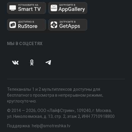
МЫ В СОЦСЕТЯХ
Телеканалы 1 и 2 мультиплексов доступны для
бесплатного просмотра в непрерывном режиме,
круглосуточно.
© 2014 — 2026, ООО «ЛайфСтрим», 109240, г. Москва,
ул. Николоямская, д. 13, стр. 2, этаж 2, ИНН 7710918800
Поддержка: help@smotreshka.tv