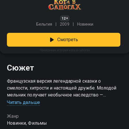
12+
Бельгия
2009
Новинки
Смотреть
Правдивая история кота в сапогах
Сюжет
Французская версия легендарной сказки о
смелости, хитрости и настоящей дружбе. Молодой
мельник получает необычное наследство —
говорящего кота в шляпе и сапогах. Необычный
Читать дальше
пушистик быстро завоевывает доверие хозяина и
обещает ему помочь покорить сердце прекрасной
Жанр
принцессы. Однако не только мельник хочет
Новинки, Фильмы