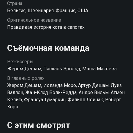
жениться на королевской дочери: злодеи пойдут на
Страна
все, чтобы помешать свадьбе.
Бельгия, Швейцария, Франция, США
Оригинальное название
Правдивая история кота в сапогах
Съёмочная команда
Режиссёры
Жером Дешам, Паскаль Эрольд, Маша Макеева
В главных ролях
Жером Дешам, Иоланда Моро, Артур Дешам, Луиз
Валлон, Жан-Клод Боль-Редда, Андре Вильм, Атмен
Келиф, Франсуа Тумаркин, Филипп Лейнак, Роберт
Хорн
С этим смотрят