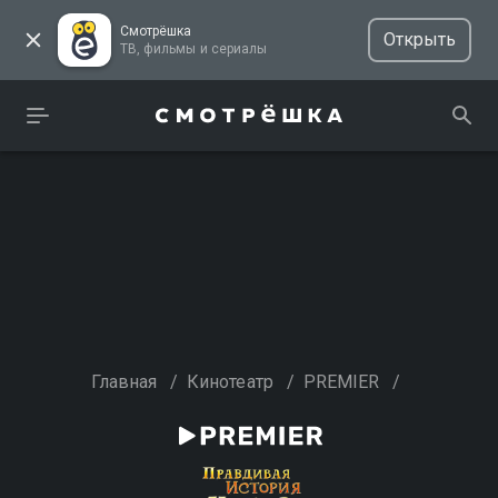
Смотрёшка
Открыть
ТВ, фильмы и сериалы
Главная
/
Кинотеатр
/
PREMIER
/