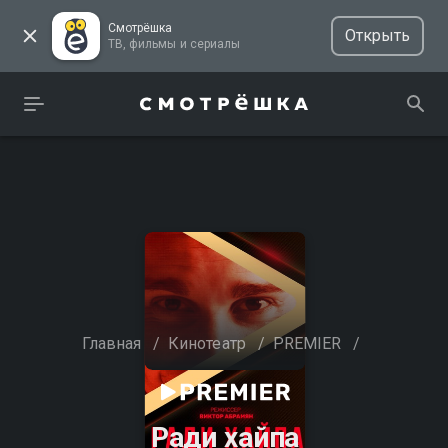
Смотрёшка
Открыть
ТВ, фильмы и сериалы
Главная
/
Кинотеатр
/
PREMIER
/
Ради хайпа