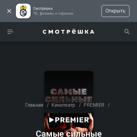
Смотрёшка
Открыть
ТВ, фильмы и сериалы
Главная
/
Кинотеатр
/
PREMIER
/
Самые сильные