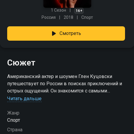
1 Сезон
16+
Россия
2018
Спорт
Смотреть
Сюжет
Американский актер и шоумен Глен Куцовски
путешествует по России в поисках приключений и
острых ощущений. Он знакомится с самыми
сильными людьми, берет у них интервью и
Читать дальше
пытается раскрыть тайны их сверхсилы.
Жанр
Спорт
Страна