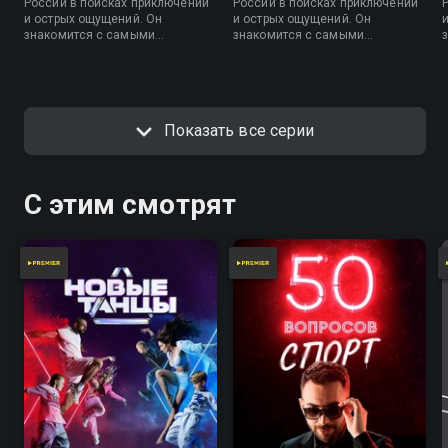
России в поисках приключений
России в поисках приключений
и острых ощущений. Он
и острых ощущений. Он
знакомится с самыми
знакомится с самыми
сильными людьми, берет у них
сильными людьми, берет у них
интервью и пытается раскрыть
интервью и пытается раскрыть
тайны их сверхсилы.
тайны их сверхсилы.
Показать все серии
С этим смотрят