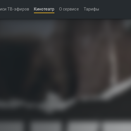
иси ТВ-эфиров
Кинотеатр
О сервисе
Тарифы