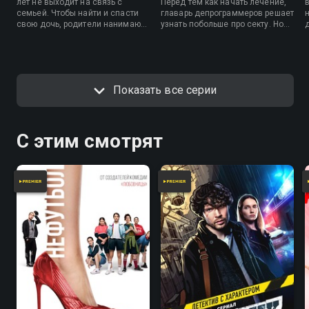
лет не выходит на связь с
Перед тем как начать лечение,
семьей. Чтобы найти и спасти
главарь депрограммеров решает
свою дочь, родители нанимают
узнать побольше про секту. Но
депрограммеров, специалистов
пока он ищет информацию, Ника
по выходу из культовой
пытается сбежать.
зависимости, методы лечения
которых весьма своеобразны.
Показать все серии
С этим смотрят