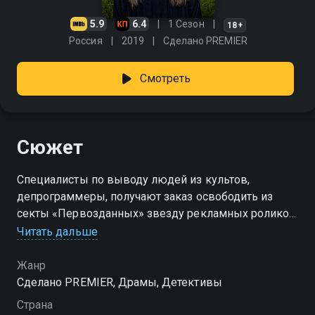
5.9
6.4
1 Сезон
18+
Россия
2019
Сделано PREMIER
Смотреть
Сюжет
Специалисты по выводу людей из культов,
депрограммеры, получают заказ освободить из
секты «Первозданных» звезду рекламных роликов,
девушку Нику. Методы депрограммеров крайне
Читать дальше
жесткие – на грани психологического и физического
насилия. Для ухода за Никой депрограммеры
Жанр
нанимают сиделку Лилю (Светлана Ходченкова). Но
Сделано PREMIER, Драмы, Детективы
все идет не по плану, когда могущественный лидер
Страна
секты объявляет настоящую войну