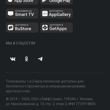
МЫ В СОЦСЕТЯХ
Телеканалы 1 и 2 мультиплексов доступны для
бесплатного просмотра в непрерывном режиме,
круглосуточно.
© 2014 — 2026, ООО «ЛайфСтрим», 109240, г. Москва,
ул. Николоямская, д. 13, стр. 2, этаж 2, ИНН 7710918800