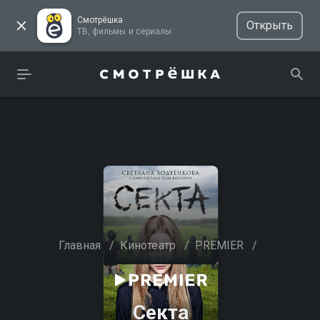
Смотрёшка
Открыть
ТВ, фильмы и сериалы
Главная
/
Кинотеатр
/
PREMIER
/
Секта