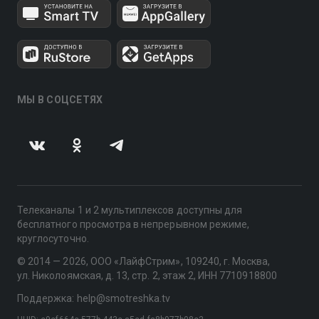
МЫ В СОЦСЕТЯХ
Телеканалы 1 и 2 мультиплексов доступны для
бесплатного просмотра в непрерывном режиме,
круглосуточно.
© 2014 — 2026, ООО «ЛайфСтрим», 109240, г. Москва,
ул. Николоямская, д. 13, стр. 2, этаж 2, ИНН 7710918800
Поддержка: help@smotreshka.tv