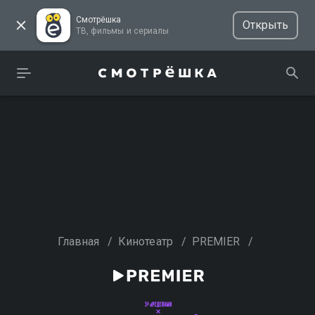
Смотрёшка
Открыть
ТВ, фильмы и сериалы
Главная
/
Кинотеатр
/
PREMIER
/