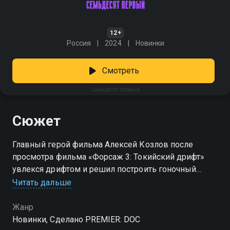
12+
Россия
2024
Новинки
Смотреть
Семьдесят первый
Сюжет
Главный герой фильма Алексей Козлов после
просмотра фильма «Форсаж 3: Токийский дрифт»
увлекся дрифтом и решил построить гоночный
болид из автомобиля Toyota Cresta 1987г. Эта
Читать дальше
история о простом парне с Камчатки, где 9 месяцев
в году на дороге лежит снег, до сих пор нет
Жанр
инфраструктуры для тренировок, но он мечтает
Новинки, Сделано PREMIER: DOC