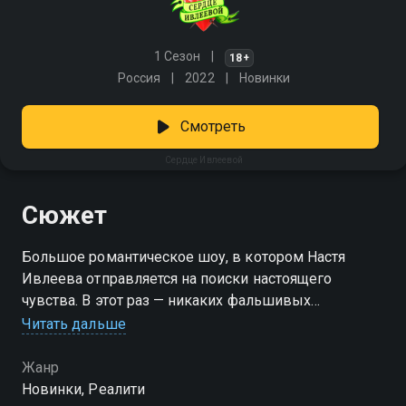
1 Сезон
18+
Россия
2022
Новинки
Смотреть
Сердце Ивлеевой
Сюжет
Большое романтическое шоу, в котором Настя
Ивлеева отправляется на поиски настоящего
чувства. В этот раз — никаких фальшивых
красавчиков, охотников за славой и
Читать дальше
самовлюблённых мачо. За её внимание будут
бороться только те, кто действительно готов к
Жанр
искренним чувствам и настоящим отношениям. Кто
Новинки, Реалити