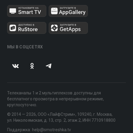
МЫ В СОЦСЕТЯХ
Телеканалы 1 и 2 мультиплексов доступны для
бесплатного просмотра в непрерывном режиме,
круглосуточно.
© 2014 — 2026, ООО «ЛайфСтрим», 109240, г. Москва,
ул. Николоямская, д. 13, стр. 2, этаж 2, ИНН 7710918800
Поддержка: help@smotreshka.tv