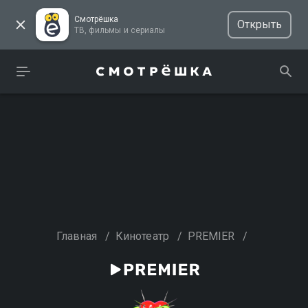
Смотрёшка
Открыть
ТВ, фильмы и сериалы
Главная
/
Кинотеатр
/
PREMIER
/