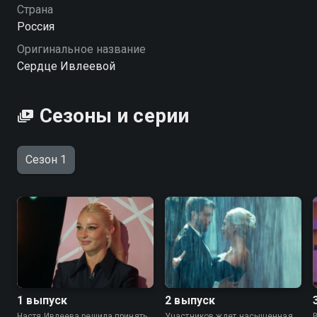
из них сможет завоевать сердце самой яркой
Страна
девушки российского шоу-бизнеса? «Сердце
Россия
Ивлеевой» — смотрите онлайн в хорошем качестве.
Оригинальное название
Сердце Ивлеевой
Сезоны и серии
Сезон 1
1 выпуск
2 выпуск
Настя Ивлеева решила принять
Участников ждет насыщенная