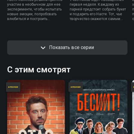
участие в необычном для нее
первая неделя. Каждому из
эксперименте, чтобы испытать
парней предстоит собрать букет
новые эмоции, попробовать
и подарить его Насте. Тот, чье
влюбиться и построить
творчество окажется самым
отношения. На протяжении
романтичным, сможет
нескольких недель она будет
пригласить Ивлееву на
общаться с парнями, которые
свидание. Остальные участники
мечтают узнать Настю получше.
поучаствуют в необычной
Но сначала девушке предстоит
фотосессии.
Показать все серии
выбрать из пришедших на
кастинг участников тех, кто
понравится ей по голосу.
Помогать Анастасии будут брат
Анатолий и мама Наталья.
С этим смотрят