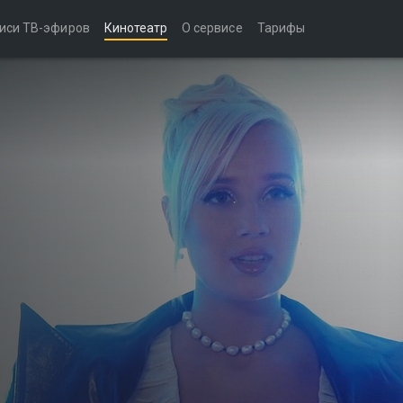
иси ТВ-эфиров
Кинотеатр
О сервисе
Тарифы