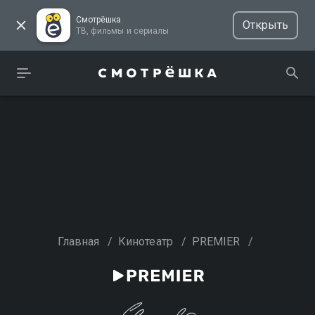
Смотрёшка
Открыть
ТВ, фильмы и сериалы
Главная
/
Кинотеатр
/
PREMIER
/