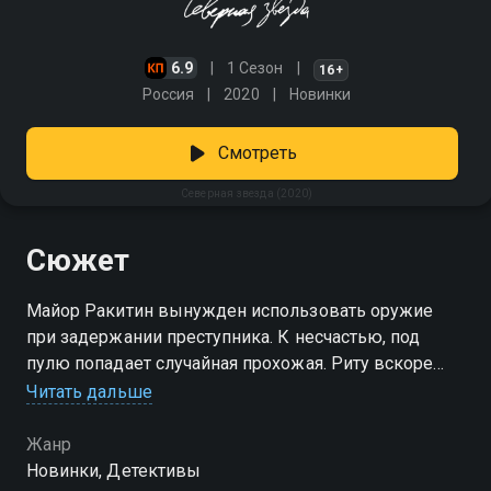
6.9
1 Сезон
16+
Россия
2020
Новинки
Смотреть
Северная звезда (2020)
Сюжет
Майор Ракитин вынужден использовать оружие
при задержании преступника. К несчастью, под
пулю попадает случайная прохожая. Риту вскоре
выписывают из больницы, а против Стаса
Читать дальше
возбуждают уголовное дело и неожиданно
приговаривают к серьезному сроку в колонии. По
Жанр
поддельным документам его этапируют в
Новинки, Детективы