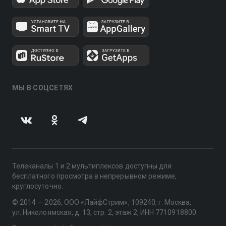
МЫ В СОЦСЕТЯХ
Телеканалы 1 и 2 мультиплексов доступны для
бесплатного просмотра в непрерывном режиме,
круглосуточно.
© 2014 — 2026, ООО «ЛайфСтрим», 109240, г. Москва,
ул. Николоямская, д. 13, стр. 2, этаж 2, ИНН 7710918800