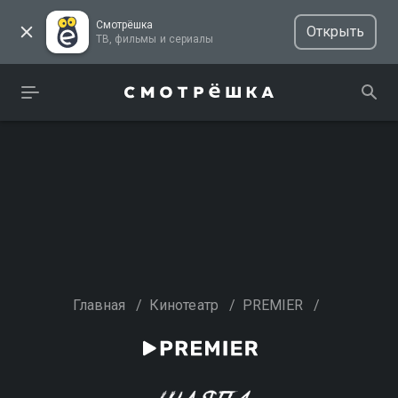
Смотрёшка
Открыть
ТВ, фильмы и сериалы
Главная
/
Кинотеатр
/
PREMIER
/