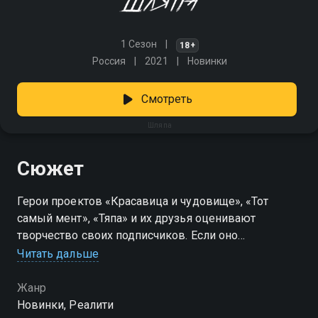
1 Сезон
18+
Россия
2021
Новинки
Смотреть
Шляпа
Сюжет
Герои проектов «Красавица и чудовище», «Тот
самый мент», «Тяпа» и их друзья оценивают
творчество своих подписчиков. Если оно
оказывается несмешным, то парни надевают на
Читать дальше
себя шляпу. У кого окажется больше шляп, тот
выполняет специальное наказание.
Жанр
Новинки, Реалити