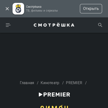
Смотрёшка
Открыть
ТВ, фильмы и сериалы
Главная
/
Кинотеатр
/
PREMIER
/