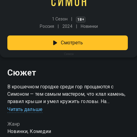
1 Сезон
18+
Россия
2024
Новинки
Смотреть
Симон
Сюжет
В крошечном городке среди гор прощаются с
Симоном — тем самым мастером, что клал камень,
правил крыши и умел кружить головы. На
похороны приходят сразу четверо: Сильвия, Элиза,
Читать дальше
София и Сусанна. Все — бывшие пассии ловеласа.
Жена покойного вместо скандала находит с ними
Жанр
общий язык, и, сидя у гроба, женщины вспоминают
Новинки, Комедии