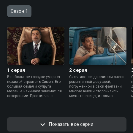
Сезон 1
1 серия
2 серия
В небольшом городке умирает
Сильвию всегда считали очень
пожилой строитель Симон. Его
романтичной девушкой,
большая семья и супруга
погруженной в свои фантазии.
Меланья начинают заниматься
Многие юноши сторонились
похоронами. Проститься с
мечтательницы, и только
Симоном приходят многие
женатый Симон сразу
жители, а также его четыре
влюбляется в девушку, чем
бывших пассии. Они
провоцирует скандал с
вспоминают, какую роль
Меланьей.
кровельщик сыграл в их жизни.
Показать все серии