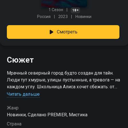
1 Сезон
18+
Россия
2023
Новинки
Смотреть
Сюжет
Мрачный северный город будто создан для тайн.
Люди тут хмурые, улицы пустынные, а тревога — на
каждом углу. Школьница Алиса хочет сбежать: от
холодной матери, от чужого безразличия, от места,
Читать дальше
где исчезают подростки. Но всё не так просто —
девочке снятся пугающие сны, в которых скрыт
Жанр
ответ. Только понять их она не может. Каждый
Новинки, Сделано PREMIER, Мистика
кошмар — как кусок пазла, но время уходит. Что,
Страна
если то, что происходит ночью, уже просочилось в