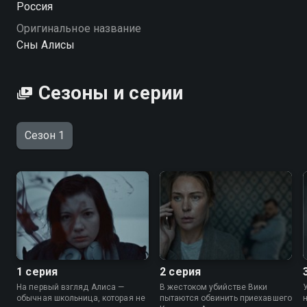
Россия
реальность? Где заканчивается сон и начинается
Оригинальное название
кошмар наяву? «Сны Алисы» — сериал для тех, кто
Сны Алисы
чувствует, что за обычным фасадом прячется нечто
зловещее. Смотрите на «Смотрёшке». «Сны Алисы»
— смотрите онлайн в хорошем качестве.
Сезоны и серии
Сезон 1
1 серия
2 серия
На первый взгляд Алиса —
В жестоком убийстве Вики
обычная школьница, которая не
пытаются обвинить приехавшего