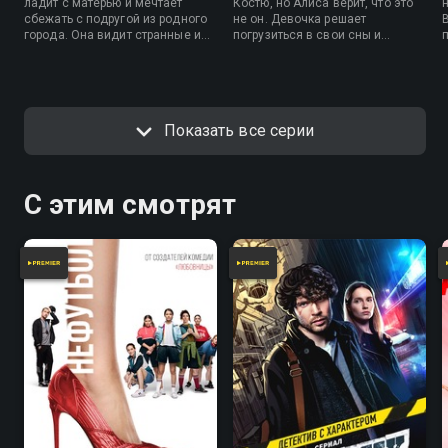
ладит с матерью и мечтает
Костю, но Алиса верит, что это
сбежать с подругой из родного
не он. Девочка решает
города. Она видит странные и
погрузиться в свои сны и
пугающие сны, чье значение
научиться их понимать, чтобы
пока не может разгадать. На нее
выяснить, что произошло на
рушится град насмешек
самом деле.
сверстников, и она постоянно
сталкивается с непониманием
Показать все серии
окружающих. В это время в
город возвращается Костя,
чтобы найти своих пропавших
детей.
С этим смотрят