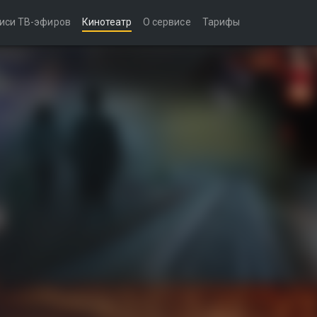
иси ТВ-эфиров
Кинотеатр
О сервисе
Тарифы