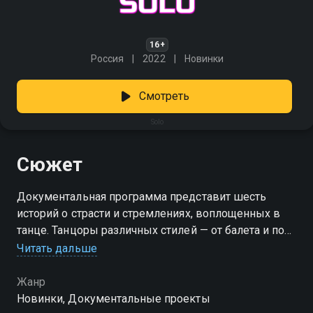
16+
Россия
2022
Новинки
Смотреть
Solo
Сюжет
Документальная программа представит шесть
историй о страсти и стремлениях, воплощенных в
танце. Танцоры различных стилей — от балета и пол-
дэнса до контемпорари, крампа, хип-хопа и вога —
Читать дальше
откроют свои внутренние переживания и расскажут
о том, как они идут к своей цели, покоряя сцену.
Жанр
«Solo» — смотрите онлайн в хорошем качестве.
Новинки, Документальные проекты