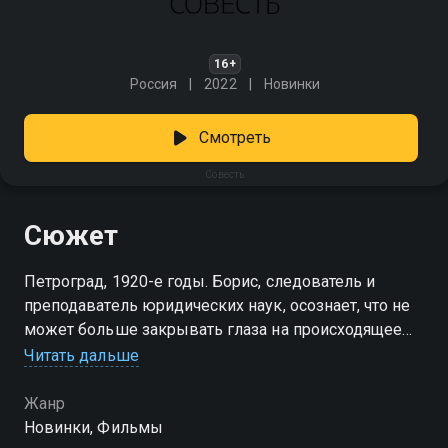
16+
Россия
2022
Новинки
Смотреть
Совесть
Сюжет
Петроград, 1920-е годы. Борис, следователь и
преподаватель юридических наук, осознает, что не
может больше закрывать глаза на происходящее
беззаконие. После трагической смерти младшего
Читать дальше
брата он решает найти убийцу и привлечь его к
ответственности. Однако его собственное
Жанр
расследование ставит его перед моральной
Новинки, Фильмы