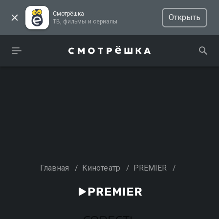
Смотрёшка
Открыть
ТВ, фильмы и сериалы
Главная
/
Кинотеатр
/
PREMIER
/