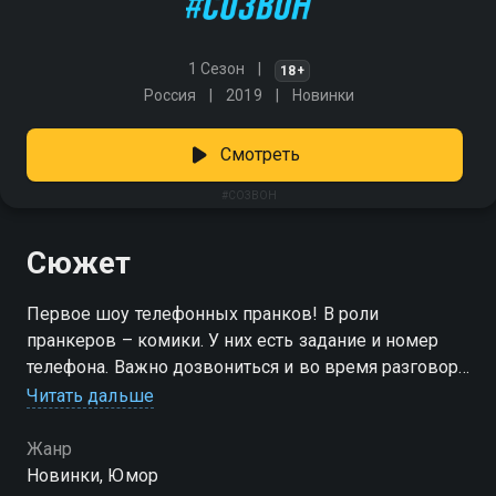
1 Сезон
18+
Россия
2019
Новинки
Смотреть
#СОЗВОН
Сюжет
Первое шоу телефонных пранков! В роли
пранкеров – комики. У них есть задание и номер
телефона. Важно дозвониться и во время разговора
вставлять «неожиданные» фразы, появляющиеся на
Читать дальше
планшете. Главное – сразу не спугнуть собеседника
и озвучить все, что появляется на экране гаджета!
Жанр
Новинки, Юмор