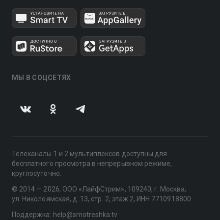
МЫ В СОЦСЕТЯХ
Телеканалы 1 и 2 мультиплексов доступны для
бесплатного просмотра в непрерывном режиме,
круглосуточно.
© 2014 — 2026, ООО «ЛайфСтрим», 109240, г. Москва,
ул. Николоямская, д. 13, стр. 2, этаж 2, ИНН 7710918800
Поддержка: help@smotreshka.tv