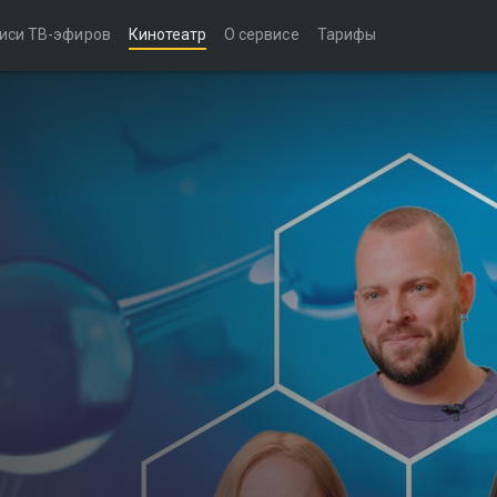
иси ТВ-эфиров
Кинотеатр
О сервисе
Тарифы