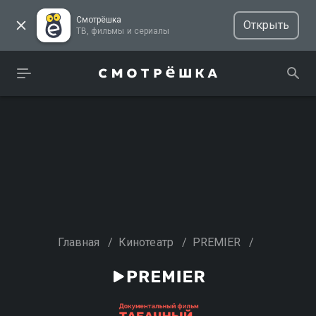
Смотрёшка
Открыть
ТВ, фильмы и сериалы
Главная
/
Кинотеатр
/
PREMIER
/