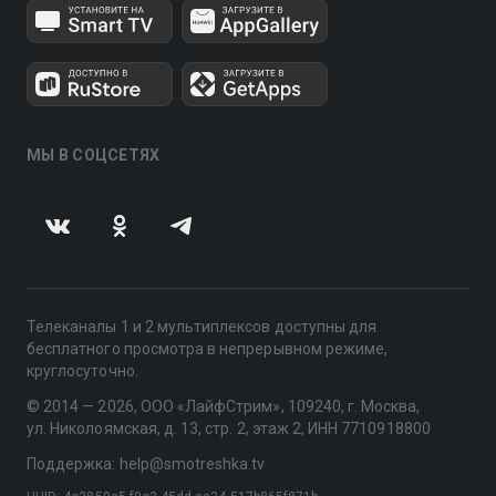
МЫ В СОЦСЕТЯХ
Телеканалы 1 и 2 мультиплексов доступны для
бесплатного просмотра в непрерывном режиме,
круглосуточно.
© 2014 — 2026, ООО «ЛайфСтрим», 109240, г. Москва,
ул. Николоямская, д. 13, стр. 2, этаж 2, ИНН 7710918800
Поддержка: help@smotreshka.tv