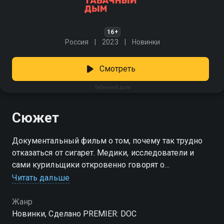
16+
Россия
2023
Новинки
Смотреть
Табачный дым
Сюжет
Документальный фильм о том, почему так трудно
отказаться от сигарет. Медики, исследователи и
сами курильщики откровенно говорят о
зависимости, о борьбе с ней и о двух ключевых
Читать дальше
вопросах, на которые должен ответить каждый, кто
решил расстаться с привычкой. Ведь дело не только
Жанр
в силе воли, а в понимании, зачем это нужно и что
Новинки, Сделано PREMIER: DOC