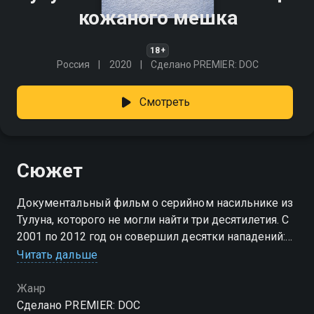
кожаного мешка
18+
Россия
2020
Сделано PREMIER: DOC
Смотреть
Сюжет
Документальный фильм о серийном насильнике из
Тулуна, которого не могли найти три десятилетия. С
2001 по 2012 год он совершил десятки нападений:
официально признался в 25 случаях, но по версии
Читать дальше
следователей, число пострадавших гораздо больше
— около полусотни. Две девушки стали жертвами
Жанр
убийства. Преступника задержали почти случайно в
Сделано PREMIER: DOC