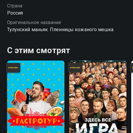
январе 2019 года. В фильме впервые женщины,
Страна
пережившие эти события, открыто и без страха
Россия
рассказывают свои истории. «Тулунский маньяк.
Оригинальное название
Пленницы кожаного мешка» — смотрите онлайн в
Тулунский маньяк. Пленницы кожаного мешка
хорошем качестве.
С этим смотрят