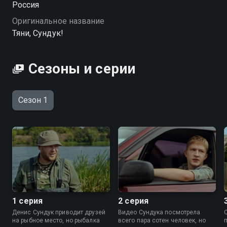
Россия
правила, трудности с организацией и напарником —
Оригинальное название
и получится настоящий деревенский экшен. Однако
Тяни, Сундук!
в этой комедии борьба за экологию — дело чести, а
заодно и повод проверить, насколько дружно могут
объединиться жители Антоновки. «Тяни, Сундук!» —
Сезоны и серии
смотрите онлайн в хорошем качестве.
Сезон 1
1 серия
2 серия
Денис Сундук приводит друзей
Видео Сундука посмотрела
на рыбное место, но рыбалка
всего пара сотен человек, но