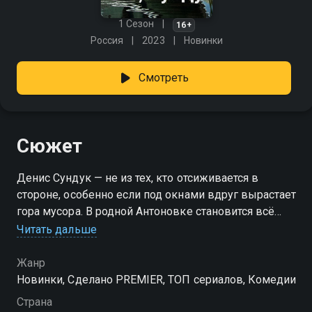
1 Сезон
16+
Россия
2023
Новинки
Смотреть
Сюжет
Денис Сундук — не из тех, кто отсиживается в
стороне, особенно если под окнами вдруг вырастает
гора мусора. В родной Антоновке становится всё
грязнее, и герой решает действовать: устраивает
Читать дальше
рыболовный турнир, чтобы привлечь внимание к
беде. Но пока один борется за чистоту, другой — за
Жанр
свои тёмные делишки: бизнесмен, устроивший
Новинки, Сделано PREMIER, ТОП сериалов, Комедии
нелегальную свалку, объявляет Сундуку негласную
Страна
войну. Прибавьте сюда бюрократию, нарушенные