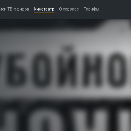
иси ТВ-эфиров
Кинотеатр
О сервисе
Тарифы