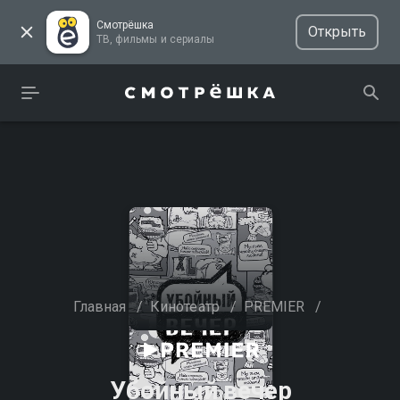
Смотрёшка
Открыть
ТВ, фильмы и сериалы
Главная
/
Кинотеатр
/
PREMIER
/
Убойный вечер