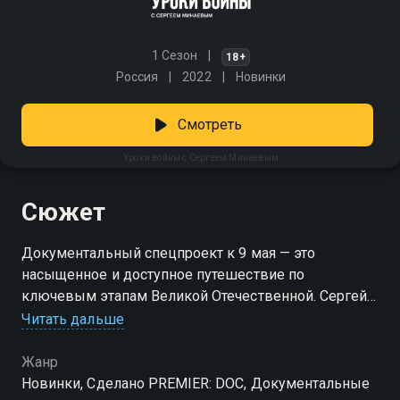
1 Сезон
18+
Россия
2022
Новинки
Смотреть
Уроки войны с Сергеем Минаевым
Сюжет
Документальный спецпроект к 9 мая — это
насыщенное и доступное путешествие по
ключевым этапам Великой Отечественной. Сергей
Минаев, в своей характерной манере — без пафоса,
Читать дальше
но с уважением к теме — раскладывает по
полочкам, что, когда и почему происходило на
Жанр
фронтах и в тылу. События, имена, битвы — всё
Новинки, Сделано PREMIER: DOC, Документальные