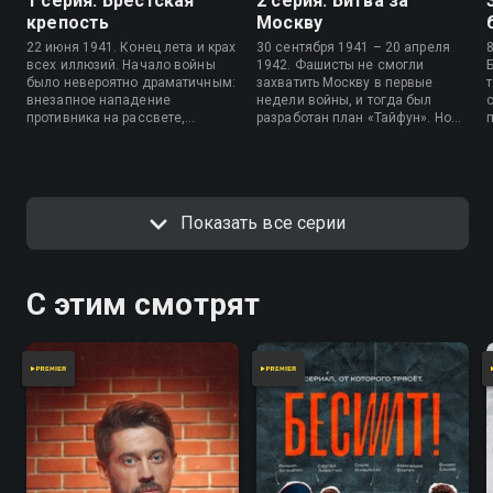
1 серия. Брестская
2 серия. Битва за
крепость
Москву
22 июня 1941. Конец лета и крах
30 сентября 1941 – 20 апреля
всех иллюзий. Начало войны
1942. Фашисты не смогли
было невероятно драматичным:
захватить Москву в первые
внезапное нападение
недели войны, и тогда был
противника на рассвете,
разработан план «Тайфун». Но
неравные силы и бои до
защитники смогли отстоять
последнего.
столицу и нанести первое
крупное поражение противнику.
Показать все серии
С этим смотрят