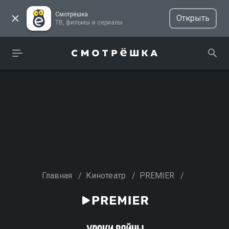
Смотрёшка
Открыть
ТВ, фильмы и сериалы
Главная
/
Кинотеатр
/
PREMIER
/