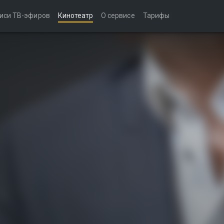
иси ТВ-эфиров
Кинотеатр
О сервисе
Тарифы