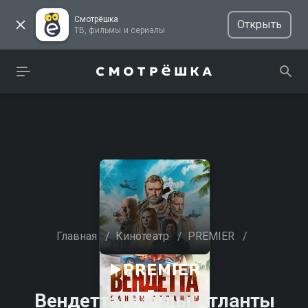
Смотрёшка
Открыть
ТВ, фильмы и сериалы
Главная
/
Кинотеатр
/
PREMIER
/
Вендетта. Банды Атланты