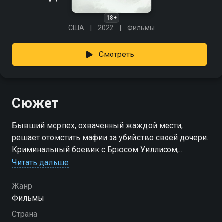
18+
США
2022
Фильмы
Смотреть
Сюжет
Бывший морпех, охваченный жаждой мести,
решает отомстить мафии за убийство своей дочери.
Криминальный боевик с Брюсом Уиллисом,
Томасом Джейном и Майком Тайсоном. Атланта
Читать дальше
превращается в настоящий ад из-за постоянных
мафиозных войн, и в одной из таких стычек
Жанр
погибает дочь Уильяма Дункана. Разъярённый
Фильмы
горем отец решает найти сына могущественного
Страна
гангстера, который виновен в смерти его дочери, и