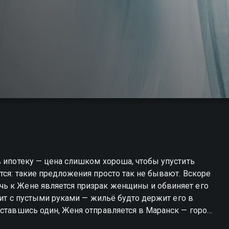
в ипотеку — цена слишком хороша, чтобы упустить
тся: такие предложения просто так не бывают. Вскоре
ь к Жене является призрак женщины и обвиняет его
одит с пустыми руками — жильё будто держит его в
Оставшись один, Женя отправляется в Маранск — город,
кто эта мертвая женщина и почему она выбрала именно