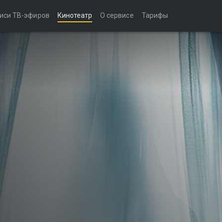
иси ТВ-эфиров
Кинотеатр
О сервисе
Тарифы