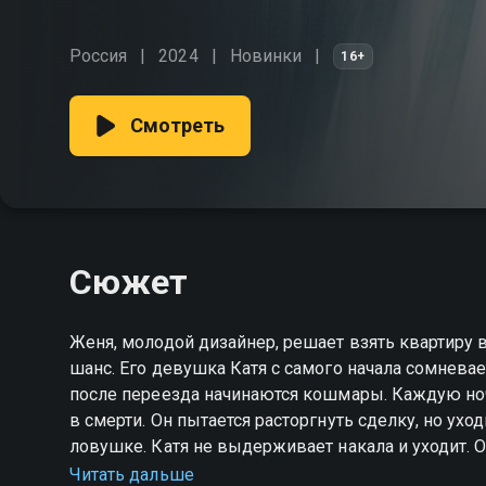
Россия
2024
Новинки
16+
Смотреть
Сюжет
Женя, молодой дизайнер, решает взять квартиру 
шанс. Его девушка Катя с самого начала сомневае
после переезда начинаются кошмары. Каждую ноч
в смерти. Он пытается расторгнуть сделку, но ух
ловушке. Катя не выдерживает накала и уходит. 
где всё началось. Только там он сможет понять, 
Читать дальше