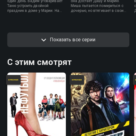
один день. Вадим уговаривает
она достает Дашу и Марию.
Таню устроить двойной
Миша пытается помириться с
праздник в доме у Марии. На
дочерью, но втягивает в свои
семейном торжестве
проблемы Диму, что усугубляет
выясняется, что Миша живет с
кризис в его отношениях с
подругой дочери Стасей, и это
Леной.
провоцирует новый конфликт.
Показать все серии
С этим смотрят