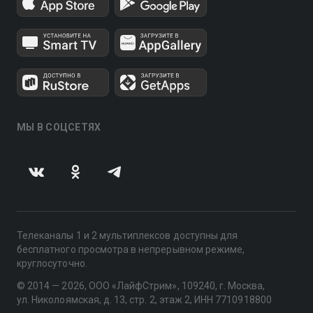
МЫ В СОЦСЕТЯХ
Телеканалы 1 и 2 мультиплексов доступны для
бесплатного просмотра в непрерывном режиме,
круглосуточно.
© 2014 — 2026, ООО «ЛайфСтрим», 109240, г. Москва,
ул. Николоямская, д. 13, стр. 2, этаж 2, ИНН 7710918800