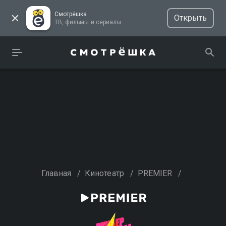
Смотрёшка
Открыть
ТВ, фильмы и сериалы
Главная
/
Кинотеатр
/
PREMIER
/