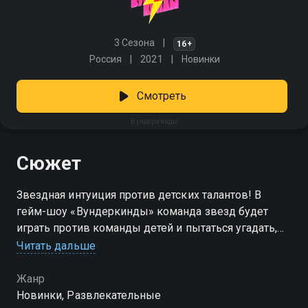
3 Сезона
16+
Россия
2021
Новинки
Смотреть
Вундеркинды
Сюжет
Звездная интуиция против детских талантов! В
гейм-шоу «Вундеркинды» команда звезд будет
играть против команды детей и пытаться угадать,
какими уникальными талантами обладает каждый
Читать дальше
ребенок. За правильный ответ звезды получат
деньги, а за неправильный — денежный приз
Жанр
достанется вундеркиндам.
Новинки, Развлекательные