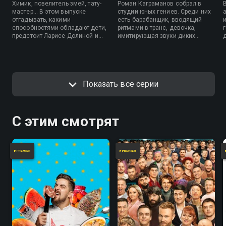
Химик, повелитель змей, тату-
Роман Каграманов собрал в
мастер… В этом выпуске
студии юных гениев. Среди них
отгадывать, какими
есть барабанщик, вводящий
способностями обладают дети,
ритмами в транс, девочка,
предстоит Ларисе Долиной и
имитирующая звуки диких
Артуру Бабичу, а помогать им
животных, и тот, кто в будущем
будет ведущий Роман
затмит рэпера Дрейка. Смогут
Каграманов.
ли распознать их таланты при
помощи своей интуиции
Наталия Медведева и
Показать все серии
Александр Пушной?
С этим смотрят