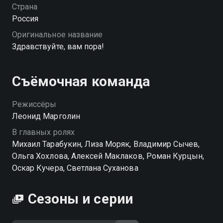
Перед ним — богачи, чиновники и просто
Страна
растерянные домохозяйки. С каждой встречей он
Россия
все глубже погружается в чужие драмы, ссоры и
Оригинальное название
мечты. И, сам того не заметив, учится быть живым.
Здравствуйте, вам пора!
«Здравствуйте, вам пора!» — смотрите онлайн в
хорошем качестве.
Съёмочная команда
Режиссёры
Леонид Марголин
В главных ролях
Михаил Тарабукин, Лиза Моряк, Владимир Сычев,
Ольга Хохлова, Алексей Маклаков, Роман Курцын,
Оскар Кучера, Светлана Суханова
Сезоны и серии