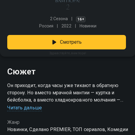
2 Сезона
16+
Россия
2022
Новинки
Смотреть
Здравствуйте, вам пора!
Сюжет
Он приходит, когда часы уже тикают в обратную
сторону. Но вместо мрачной мантии — куртка и
бейсболка, а вместо хладнокровного молчания —
вопросы и попытки помочь. В комедийном сериале
Читать дальше
загадочный Паша должен сообщать людям о
скором финале. Вот только никто не спешит ему
Жанр
верить, а он вдруг начинает переживать за каждого.
Новинки, Сделано PREMIER, ТОП сериалов, Комедии