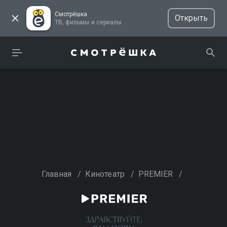
Смотрёшка
Открыть
ТВ, фильмы и сериалы
Главная
/
Кинотеатр
/
PREMIER
/