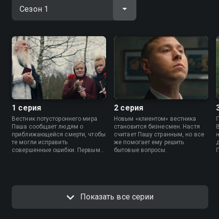
1 серия
2 серия
Вестник потустороннего мира
Новым «клиентом» вестника
Паша сообщает людям о
становится бизнесмен. Настя
приближающейся смерти, чтобы
считает Пашу странным, но все
те могли исправить
же помогает ему решить
совершенные ошибки. Первым
бытовые вопросы.
его подопечным оказывается
чиновник, который не верит в
свою скорую смерть.
Показать все серии