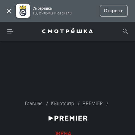
Смотрёшка
Открыть
ТВ, фильмы и сериалы
Главная
/
Кинотеатр
/
PREMIER
/