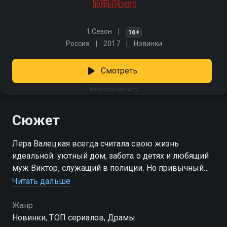
1 Сезон
16+
Россия
2017
Новинки
Смотреть
Жена полицейского
Сюжет
Лера Валецкая всегда считала свою жизнь
идеальной: уютный дом, забота о детях и любящий
муж Виктор, служащий в полиции. Но привычный
уклад рушится в одночасье, когда раскрывается
Читать дальше
тайна, которую Виктор тщательно скрывал — он
замешан в теневых схемах и давно живёт двойной
Жанр
жизнью. Лера оказывается перед непростым
Новинки, ТОП сериалов, Драмы