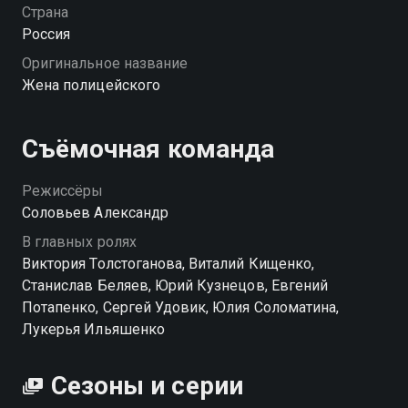
выбором: как поступить, когда человек, которому
Страна
ты верила, оказывается совсем другим? Смогут ли
Россия
Валецкие пройти через предательство и сохранить
Оригинальное название
то, что когда-то называли семьёй? «Жена
Жена полицейского
полицейского» — смотрите онлайн в хорошем
качестве.
Съёмочная команда
Режиссёры
Соловьев Александр
В главных ролях
Виктория Толстоганова, Виталий Кищенко,
Станислав Беляев, Юрий Кузнецов, Евгений
Потапенко, Сергей Удовик, Юлия Соломатина,
Лукерья Ильяшенко
Сезоны и серии