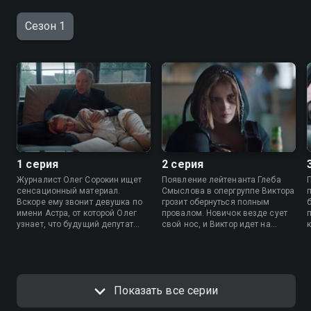
Сезон 1
1 серия
2 серия
Журналист Олег Сорокин ищет
Появление лейтенанта Глеба
сенсационный материал.
Смыслова в опергруппе Виктора
Вскоре ему звонит девушка по
грозит обернуться полным
имени Астра, от которой Олег
провалом. Новичок везде сует
узнает, что будущий депутат
свой нос, и Виктор идет на
должен принять в порту крупную
хитрость, чтобы тот не узнал о
партию наркотиков. С помощью
его незаконной деятельности.
Астры журналист выходит на
Он подкидывает в отделение
след могущественного
письмо с угрозами, и Смыслову
синдиката, который занимается
поручают охранять семью
Показать все серии
организацией убийств
Виктора, а также сопровождать
богатейших людей страны.
Леру на машине.